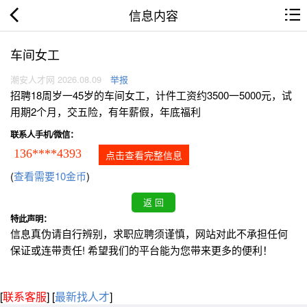
信息内容
车间女工
潮安人才网 2026.08.09
举报
招聘18周岁一45岁的车间女工，计件工资约3500一5000元，试
用期2个月，交五险，有年薪假，年底福利
联系人手机/微信：
136****4393
点击查看完整信息
(
查看需要10金币
)
特此声明：
信息真伪请自行辨别，求职应聘须谨慎，网站对此不承担任何
保证或连带责任! 希望我们的平台能为您带来更多的便利！
[
联系客服
]
[
最新找人才
]