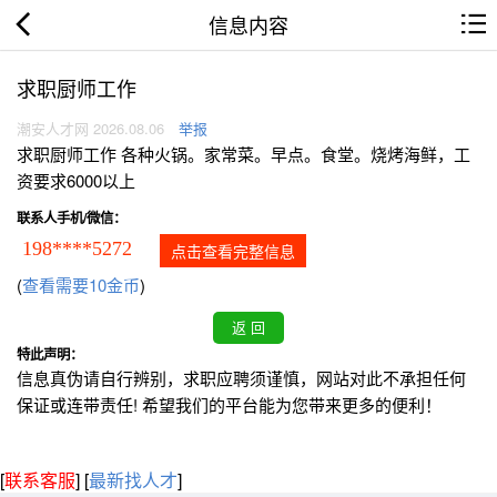
信息内容
求职厨师工作
潮安人才网 2026.08.06
举报
求职厨师工作 各种火锅。家常菜。早点。食堂。烧烤海鲜，工
资要求6000以上
联系人手机/微信：
198****5272
点击查看完整信息
(
查看需要10金币
)
特此声明：
信息真伪请自行辨别，求职应聘须谨慎，网站对此不承担任何
保证或连带责任! 希望我们的平台能为您带来更多的便利！
[
联系客服
]
[
最新找人才
]